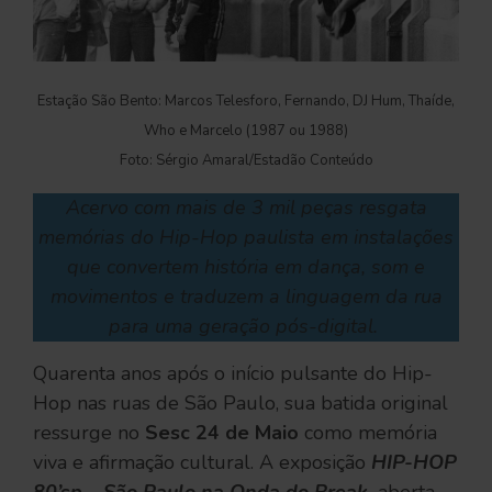
Estação São Bento: Marcos Telesforo, Fernando, DJ Hum, Thaíde,
Who e Marcelo (1987 ou 1988)
Foto: Sérgio Amaral/Estadão Conteúdo
Acervo com mais de 3 mil peças resgata
memórias do Hip-Hop paulista em instalações
que convertem história em dança, som e
movimentos e traduzem a linguagem da rua
para uma geração pós-digital.
Quarenta anos após o início pulsante do Hip-
Hop nas ruas de São Paulo, sua batida original
ressurge no
Sesc 24 de Maio
como memória
viva e afirmação cultural. A exposição
HIP-HOP