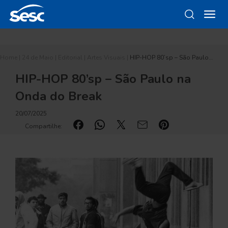
Home
|
24 de Maio
|
Editorial
|
Artes Visuais
|
HIP-HOP 80’sp – São Paulo…
HIP-HOP 80’sp – São Paulo na
Onda do Break
20/07/2025
Compartilhe: