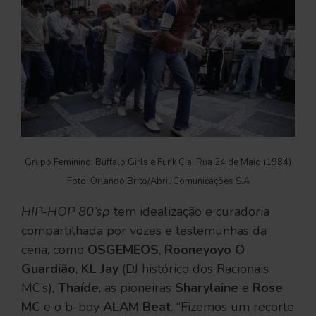
Grupo Feminino: Buffalo Girls e Funk Cia, Rua 24 de Maio (1984)
Foto: Orlando Brito/Abril Comunicações S.A
HIP-HOP 80’sp
tem idealização e curadoria
compartilhada por vozes e testemunhas da
cena, como
OSGEMEOS
,
Rooneyoyo O
Guardião
,
KL Jay
(DJ histórico dos Racionais
MC’s),
Thaíde
, as pioneiras
Sharylaine
e
Rose
MC
e o b-boy
ALAM Beat
. “Fizemos um recorte