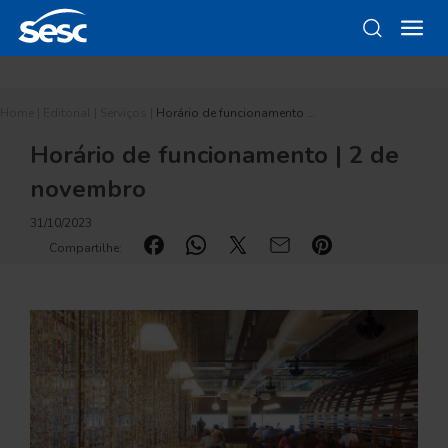
Home
|
Editorial
|
Serviços
|
Horário de funcionamento …
Horário de funcionamento | 2 de
novembro
31/10/2023
Compartilhe: