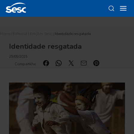
Home
|
Editorial
|
Edições Sesc
|
Identidade resgatada
Identidade resgatada
25/05/2015
Compartilhe: