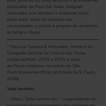
Baré: povo do rio
conta ainda com as excelentes
fotografias de Pisco del Gaiso, fotógrafo
renomado, que retratam o ambiente vivido
pelos baré, cenas do cotidiano nas
comunidades, o plantio e preparo de alimentos,
as festas e rituais.
* Maurício Fonseca é historiador, membro do
Colegiado Setorial de Cultura dos Povos
Indígenas/MinC (2010 a 2015) e autor
de
Povos indígenas no estado de São
Paulo
(Imprensa Oficial do Estado de S. Paulo,
2008)
Veja também:
:: Vídeo | “Estes somos nós” – organizadores do
livro falam do protagonismo dos indígenas no