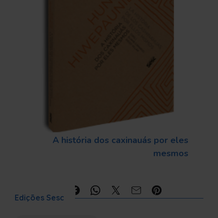
A história dos caxinauás por eles
mesmos
Compartilhe:
Edições Sesc