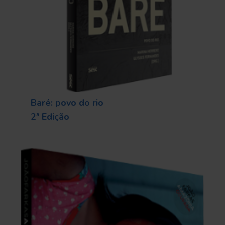
Baré: povo do rio
2ª Edição