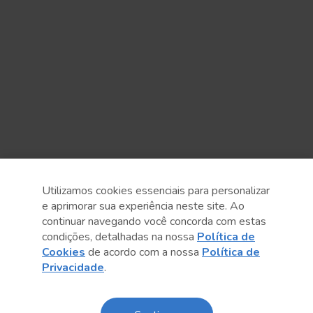
Utilizamos cookies essenciais para personalizar
e aprimorar sua experiência neste site. Ao
continuar navegando você concorda com estas
Anterior
Próximo post
condições, detalhadas na nossa
Política de
Cookies
de acordo com a nossa
Política de
Privacidade
.