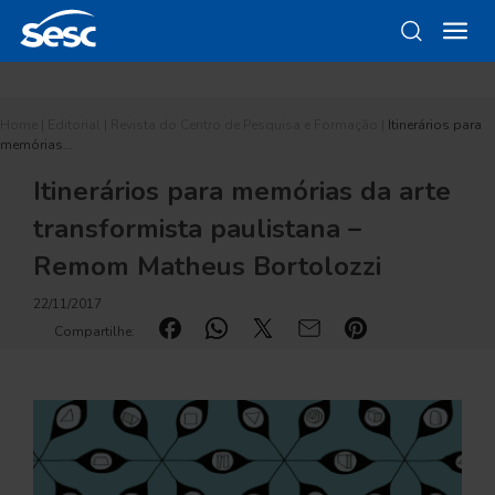
Home
|
Editorial
|
Revista do Centro de Pesquisa e Formação
|
Itinerários para
memórias…
Itinerários para memórias da arte
transformista paulistana –
Remom Matheus Bortolozzi
22/11/2017
Compartilhe: