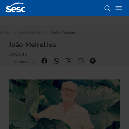
Home
|
Editorial
|
Edições Sesc
|
João Meirelles
João Meirelles
20/02/2019
Compartilhe: