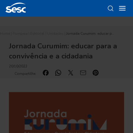
Home
|
Pompeia
|
Editorial
|
Unidades
|
Jornada Curumim: educar p…
Jornada Curumim: educar para a
convivência e a cidadania
20/10/2022
Compartilhe: