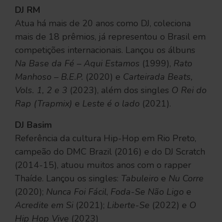
DJ RM
Atua há mais de 20 anos como DJ, coleciona
mais de 18 prêmios, já representou o Brasil em
competições internacionais. Lançou os álbuns
Na Base da Fé – Aqui Estamos
(1999),
Rato
Manhoso – B.E.P.
(2020) e
Carteirada Beats,
Vols. 1, 2 e 3
(2023), além dos singles
O Rei do
Rap (Trapmix)
e
Leste é o lado
(2021).
DJ Basim
Referência da cultura Hip-Hop em Rio Preto,
campeão do DMC Brazil (2016) e do DJ Scratch
(2014-15), atuou muitos anos com o rapper
Thaíde. Lançou os singles:
Tabuleiro
e
Nu Corre
(2020);
Nunca Foi Fácil
,
Foda-Se Não Ligo
e
Acredite em Si
(2021);
Liberte-Se
(2022) e
O
Hip Hop Vive
(2023)