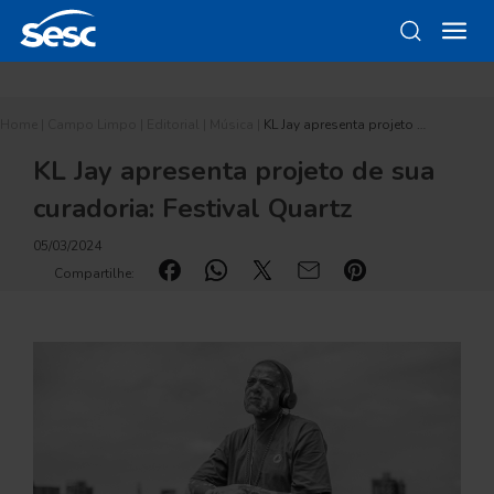
Home
|
Campo Limpo
|
Editorial
|
Música
|
KL Jay apresenta projeto …
KL Jay apresenta projeto de sua
curadoria: Festival Quartz
05/03/2024
Compartilhe: