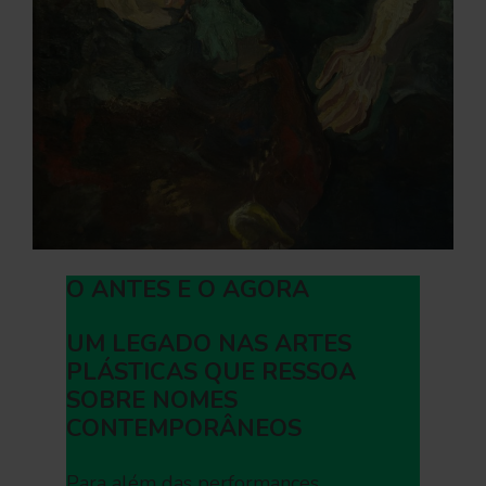
O ANTES E O AGORA
UM LEGADO NAS ARTES
PLÁSTICAS QUE RESSOA
SOBRE NOMES
CONTEMPORÂNEOS
Para além das performances