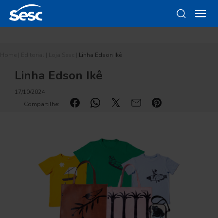
Home
|
Editorial
|
Loja Sesc
|
Linha Edson Ikê
Linha Edson Ikê
17/10/2024
Compartilhe: