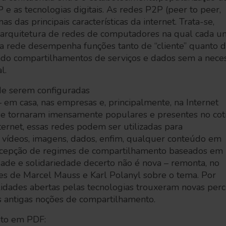
 e as tecnologias digitais. As redes P2P (peer to peer,
s das principais características da internet. Trata-se,
arquitetura de redes de computadores na qual cada u
da rede desempenha funções tanto de “cliente” quanto 
tando compartilhamentos de serviços e dados sem a nece
l.
de serem configuradas
 em casa, nas empresas e, principalmente, na Internet
se tornaram imensamente populares e presentes no cot
ternet, essas redes podem ser utilizadas para
, vídeos, imagens, dados, enfim, qualquer conteúdo em
oncepção de regimes de compartilhamento baseados em
ade e solidariedade decerto não é nova – remonta, no
es de Marcel Mauss e Karl Polanyl sobre o tema. Por
ilidades abertas pelas tecnologias trouxeram novas per
 antigas noções de compartilhamento.
eto em PDF: