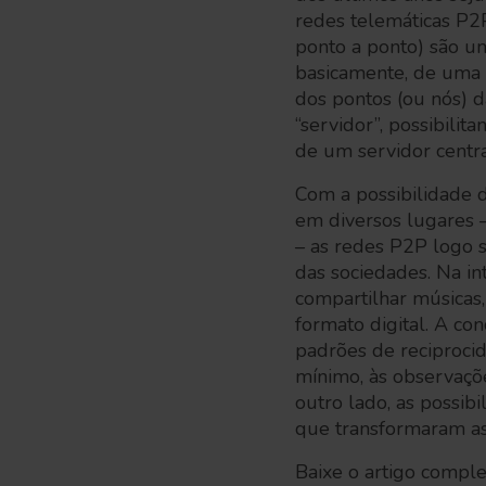
redes telemáticas P2P
ponto a ponto) são uma
basicamente, de uma 
dos pontos (ou nós) 
“servidor”, possibili
de um servidor centra
Com a possibilidade 
em diversos lugares –
– as redes P2P logo 
das sociedades. Na in
compartilhar músicas
formato digital. A c
padrões de reciprocid
mínimo, às observaçõ
outro lado, as possib
que transformaram as
Baixe o artigo compl