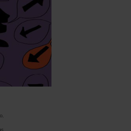
o,
as