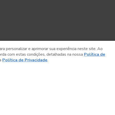
ara personalizar e aprimorar sua experiência neste site. Ao
orda com estas condições, detalhadas na nossa
Política de
sa
Política de Privacidade
.
Sobre o Sesc
Central de Relacionamento
Transparência