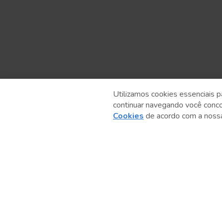
Utilizamos cookies essenciais p
continuar navegando você conc
Anterior
Cookies
de acordo com a nos
Serviço Social do Comércio
Administração Regional no Estado de São Paulo