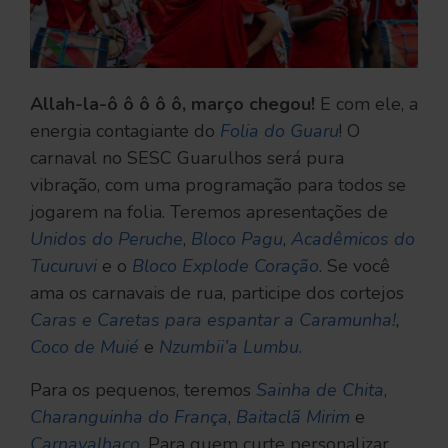
Allah-la-ô ô ô ô ô, março chegou!
E com ele, a
energia contagiante do
Folia do Guaru
! O
carnaval no SESC Guarulhos será pura
vibração, com uma programação para todos se
jogarem na folia. Teremos apresentações de
Unidos do Peruche
,
Bloco Pagu
,
Acadêmicos do
Tucuruvi
e o
Bloco Explode Coração
. Se você
ama os carnavais de rua, participe dos cortejos
Caras e Caretas para espantar a Caramunha!
,
Coco de Muié
e
Nzumbii’a Lumbu
.
Para os pequenos, teremos
Sainha de Chita
,
Charanguinha do França
,
Baitaclã Mirim
e
Carnavalhaço
. Para quem curte personalizar,