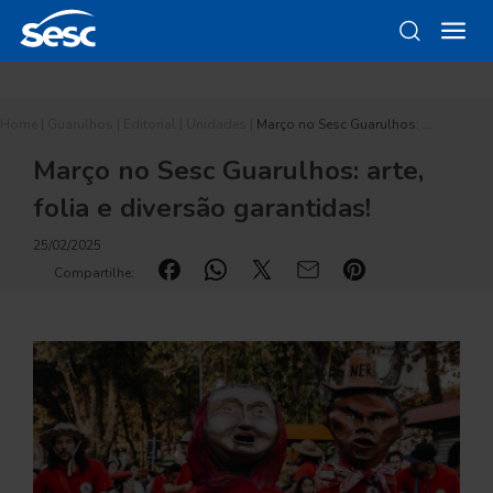
Home
|
Guarulhos
|
Editorial
|
Unidades
|
Março no Sesc Guarulhos: …
Março no Sesc Guarulhos: arte,
folia e diversão garantidas!
25/02/2025
Compartilhe: