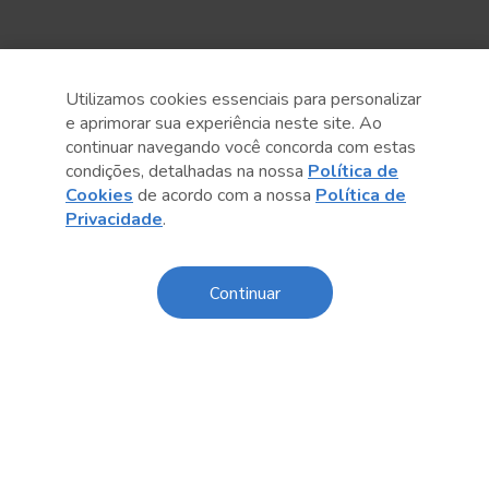
Utilizamos cookies essenciais para personalizar
e aprimorar sua experiência neste site. Ao
continuar navegando você concorda com estas
condições, detalhadas na nossa
Política de
Cookies
de acordo com a nossa
Política de
Anterior
Próximo post
Privacidade
.
Continuar
Sobre o Sesc
Central de Relacionamento
Transparência
Código de Conduta e Ética
Política de Privacidade