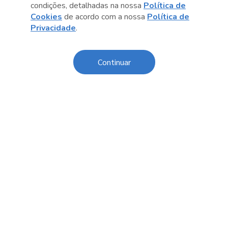
condições, detalhadas na nossa
Política de
Cookies
de acordo com a nossa
Política de
Anterior
Próximo post
Privacidade
.
Continuar
Sobre o Sesc
Central de Relacionamento
Transparência
Código de Conduta e Ética
Política de Privacidade
Política de Cookies
Fale Conosco
Créditos