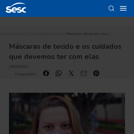
Home
|
Editorial
|
Tecnologias e Artes
|
Máscaras de tecido e os c…
Máscaras de tecido e os cuidados
que devemos ter com elas
20/04/2020
Compartilhe: