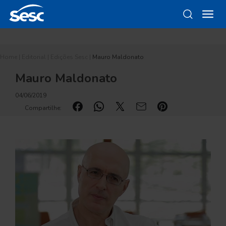
Home
|
Editorial
|
Edições Sesc
|
Mauro Maldonato
Mauro Maldonato
04/06/2019
Compartilhe: