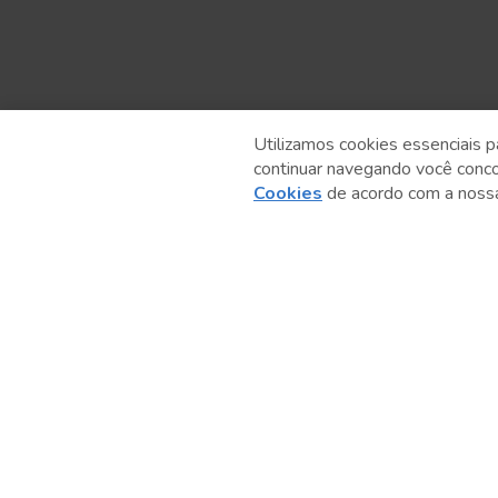
Utilizamos cookies essenciais p
continuar navegando você conc
Anterior
Cookies
de acordo com a nos
Serviço Social do Comércio
Administração Regional no Estado de São Paulo
Sesc São Paulo por aí: