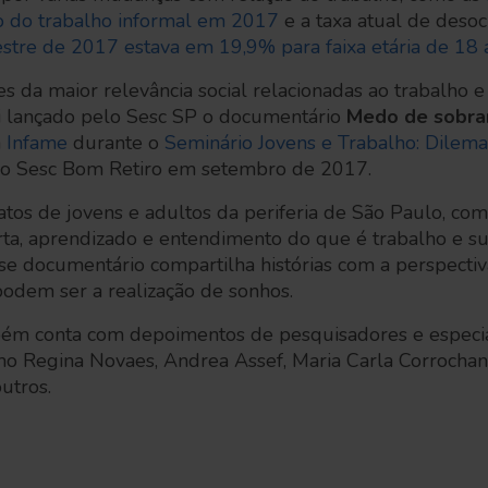
 do trabalho informal em 2017
e a taxa atual de deso
estre de 2017 estava em 19,9% para faixa etária de 18 
s da maior relevância social relacionadas ao trabalho e 
i lançado pelo Sesc SP o documentário
Medo de sobra
a
Infame
durante o
Seminário Jovens e Trabalho: Dilema
 no Sesc Bom Retiro em setembro de 2017.
atos de jovens e adultos da periferia de São Paulo, co
rta, aprendizado e entendimento do que é trabalho e su
sse documentário compartilha histórias com a perspecti
podem ser a realização de sonhos.
m conta com depoimentos de pesquisadores e especial
omo Regina Novaes, Andrea Assef, Maria Carla Corroch
utros.