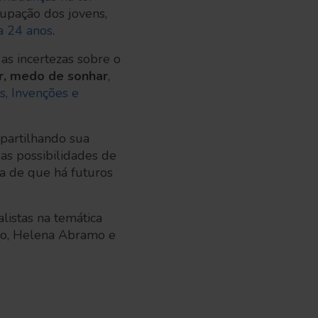
cupação dos jovens,
a 24 anos
.
as incertezas sobre o
r, medo de sonhar
,
s, Invenções e
mpartilhando sua
as possibilidades de
va de que há futuros
istas na temática
ano, Helena Abramo e