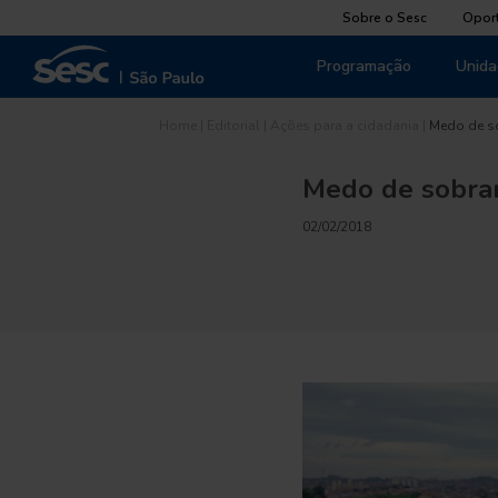
Sobre o Sesc
Opor
Programação
Unida
Home
|
Editorial
|
Ações para a cidadania
|
Medo de s
Medo de sobra
02/02/2018