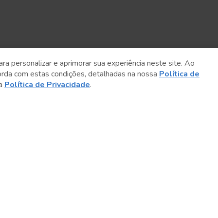
ara personalizar e aprimorar sua experiência neste site. Ao
orda com estas condições, detalhadas na nossa
Política de
sa
Política de Privacidade
.
Sobre o Sesc
Central de Relacionamento
Transparência
Código de Conduta e Ética