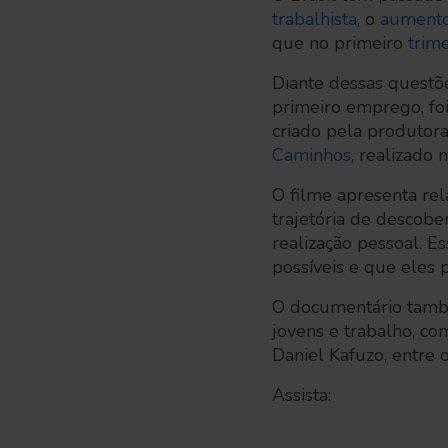
trabalhista
, o
aumento
que no primeiro
trim
Diante dessas questõe
primeiro emprego, fo
criado pela produtor
Caminhos
, realizado
O filme apresenta rel
trajetória de descobe
realização pessoal. E
possíveis e que eles 
O documentário també
jovens e trabalho, c
Daniel Kafuzo, entre o
Assista: