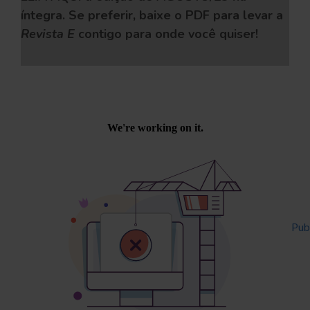
íntegra. Se preferir, baixe o PDF
para levar a
Revista E
contigo para onde você quiser!
Powered by
Issuu
Pub