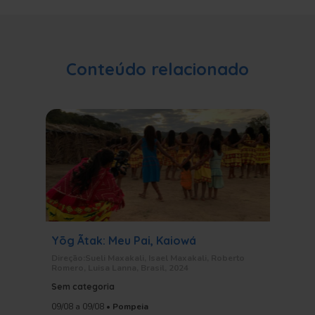
Conteúdo relacionado
Yõg Ãtak: Meu Pai, Kaiowá
Trans
Direção:Sueli Maxakali, Isael Maxakali, Roberto
Performa
Romero, Luisa Lanna, Brasil, 2024
Sem cat
Sem categoria
08/08
a 0
09/08
a 09/08
•
Pompeia