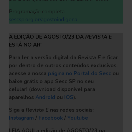
Programação completa:
sescsp.org.br/agostoindigena
A EDIÇÃO DE AGOSTO/23 DA
REVISTA E
ESTÁ NO AR!
Para ler a versão digital da
Revista E
e ficar
por dentro de outros conteúdos exclusivos,
acesse a nossa
página no Portal do Sesc
ou
baixe grátis o app Sesc SP no seu
celular!
(download disponível para
aparelhos
Android
ou
IOS
).
Siga a
Revista E
nas redes sociais:
Instagram
/
Facebook
/
Youtube
LEIA AQUI a edição de AGOSTO/23 na