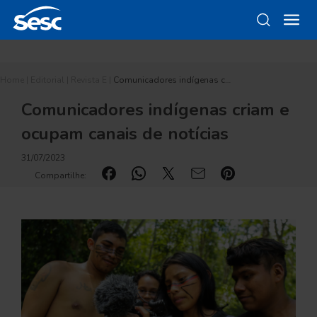
Home
|
Editorial
|
Revista E
|
Comunicadores indígenas c…
Comunicadores indígenas criam e
ocupam canais de notícias
31/07/2023
Compartilhe: