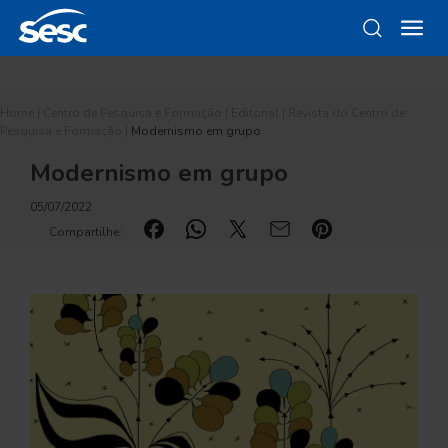
Home
|
Centro de Pesquisa e Formação
|
Editorial
|
Revista do Centro de
Pesquisa e Formação
|
Modernismo em grupo
Modernismo em grupo
05/07/2022
Compartilhe: