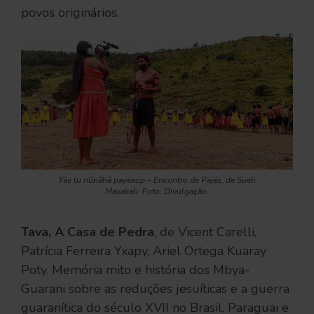
povos originários.
Yãy tu nũnãhã payexop – Encontro de Pajés
, de Sueli
Maxakali. Foto: Divulgação.
Tava, A Casa de Pedra
, de Vicent Carelli,
Patrícia Ferreira Yxapy, Ariel Ortega Kuaray
Poty. Memória mito e história dos Mbya-
Guarani sobre as reduções jesuíticas e a guerra
guaranítica do século XVII no Brasil, Paraguai e