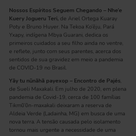
Nossos Espíritos Seguem Chegando – Nhe’e
Kuery Jogueru Teri,
de Ariel Ortega Kuaray
Poty e Bruno Huyer. Na Tekoa Ko’ẽju, Pará
Yxapy, indígena Mbya Guarani, dedica os
primeiros cuidados a seu filho ainda no ventre,
e reflete, junto com seus parentes, acerca dos
sentidos de sua gravidez em meio a pandemia
de COVID-19 no Brasil.
Yãy tu nũnãhã payexop – Encontro de Pajés
,
de Sueli Maxakali. Em julho de 2020, em plena
pandemia de Covid-19, cerca de 100 famílias
Tikmῦ’ῦn-maxakali deixaram a reserva de
Aldeia Verde (Ladainha, MG) em busca de uma
nova terra. A tensão causada pelo isolamento
tornou mais urgente a necessidade de uma