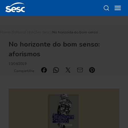
Home
|
Editorial
|
Edições Sesc
|
No horizonte do bom senso…
No horizonte do bom senso:
aforismos
10/04/2019
Compartilhe: