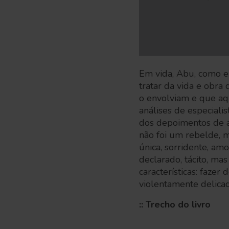
Em vida, Abu, como e
tratar da vida e obra
o envolviam e que aqu
análises de especiali
dos depoimentos de a
não foi um rebelde, 
única, sorridente, am
declarado, tácito, ma
características: faze
violentamente delicad
:: Trecho do livro