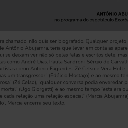
ra chamado, não quis ser biografado. Qualquer projet
 de Antônio Abujamra, teria que levar em conta as apar
i se deixam ver não só pelas falas e escritos dele, ma
stas como André Dias, Paula Sandroni, Sérgio de Carval
rtistas como Antonio Fagundes, Zé Celso e Vera Holtz.
mas um transgressor” (Edélcio Mostaço) e ao mesmo te
orosa” (Zé Celso), “qualquer conversa podia enveredar 
s mortal” (Ugo Giorgetti) e ao mesmo tempo “esta era o
r de cada relação uma relação especial” (Marcia Abujamra
o”, Marcia encerra seu texto.