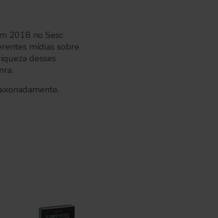
em 2018 no Sesc
erentes mídias sobre
riqueza desses
mra.
paixonadamente.