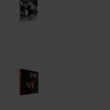
o
l
o