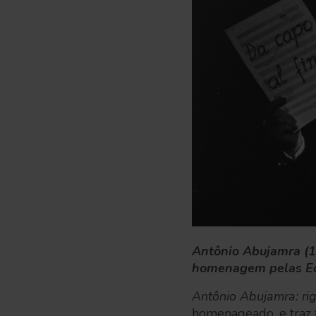
Antônio Abujamra (19
homenagem pelas Ed
Antônio Abujamra: rig
homenageado, e traz t