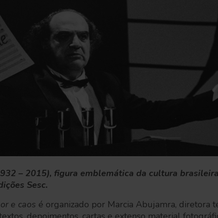
32 – 2015), figura emblemática da cultura brasileira
ições Sesc.
or e caos
é organizado por Marcia Abujamra, diretora te
extos, depoimentos, cartas e extenso material fotográf