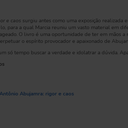
or e caos
surgiu antes como uma exposição realizada 
o, para a qual Marcia reuniu um vasto material em dif
nageado. O livro é uma oportunidade de ter em mãos a 
 perpetuar o espírito provocador e apaixonado de Abuja
 um só tempo buscar a verdade e idolatrar a dúvida. A
os
Antônio Abujamra: rigor e caos