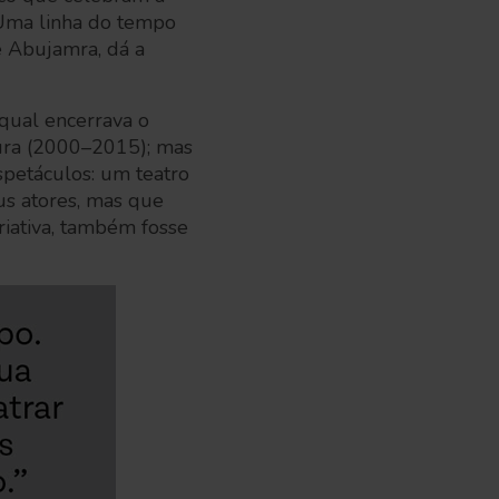
. Uma linha do tempo
 Abujamra, dá a
 qual encerrava o
tura (2000–2015); mas
spetáculos: um teatro
us atores, mas que
riativa, também fosse