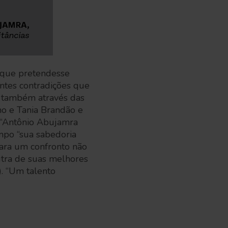
o que pretendesse
entes contradições que
s também através das
ho e Tania Brandão e
 “Antônio Abujamra
mpo “sua sabedoria
para um confronto não
utra de suas melhores
). “Um talento