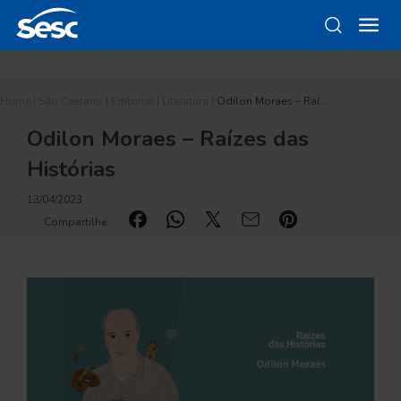
Home
|
São Caetano
|
Editorial
|
Literatura
|
Odilon Moraes – Raí…
Odilon Moraes – Raízes das
Histórias
13/04/2023
Compartilhe: