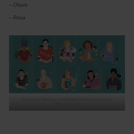
– Olavo
– Rosa
Raízes das Histórias – Ilustração: Mariamma Fonseca
(@mariammaf)