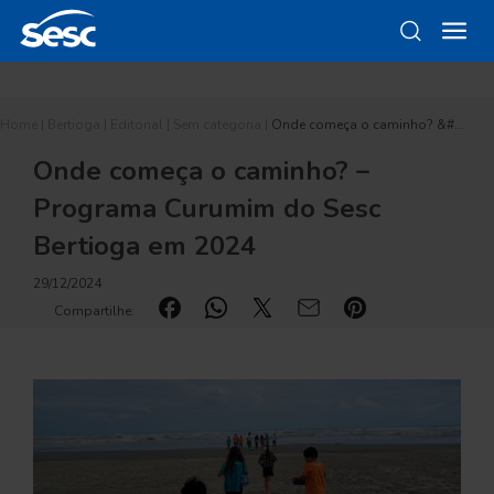
Home
|
Bertioga
|
Editorial
|
Sem categoria
|
Onde começa o caminho? &#…
Onde começa o caminho? –
Programa Curumim do Sesc
Bertioga em 2024
29/12/2024
Compartilhe: