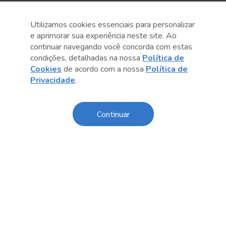
Utilizamos cookies essenciais para personalizar
e aprimorar sua experiência neste site. Ao
continuar navegando você concorda com estas
condições, detalhadas na nossa
Política de
Cookies
de acordo com a nossa
Política de
Privacidade
.
Anterior
Próximo post
Continuar
Sobre o Sesc
Central de Relacionamento
Transparência
Código de Conduta e Ética
Política de Privacidade