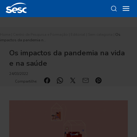
Home
|
Centro de Pesquisa e Formação
|
Editorial
|
Sem categoria
|
Os
impactos da pandemia n…
Os impactos da pandemia na vida
e na saúde
24/03/2022
Compartilhe: