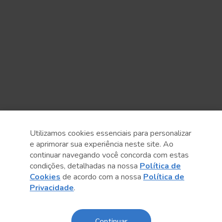
Utilizamos cookies essenciais para personalizar
e aprimorar sua experiência neste site. Ao
continuar navegando você concorda com estas
Anterior
Próximo post
condições, detalhadas na nossa
Política de
Cookies
de acordo com a nossa
Política de
Privacidade
.
Sobre o Sesc
Continuar