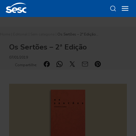
Home
|
Editorial
|
Sem categoria
|
Os Sertões – 2ª Edição…
Os Sertões – 2ª Edição
07/01/2019
Compartilhe: