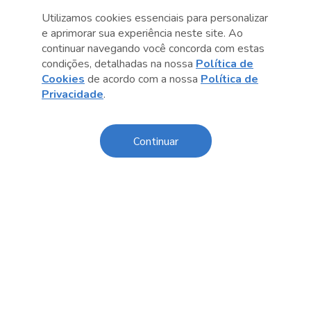
Utilizamos cookies essenciais para personalizar
e aprimorar sua experiência neste site. Ao
continuar navegando você concorda com estas
condições, detalhadas na nossa
Política de
Cookies
de acordo com a nossa
Política de
Privacidade
.
Anterior
Próximo post
Continuar
Sobre o Sesc
Central de Relacionamento
Transparência
Código de Conduta e Ética
Política de Privacidade