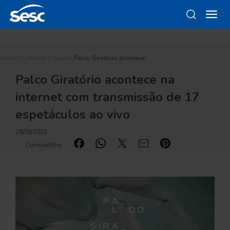
Home
|
Editorial
|
Teatro
|
Palco Giratório acontece …
Palco Giratório acontece na
internet com transmissão de 17
espetáculos ao vivo
28/09/2021
Compartilhe: