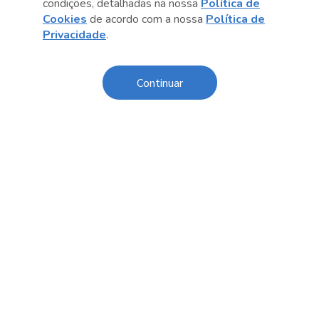
Anterior
Próximo post
condições, detalhadas na nossa
Política de
Cookies
de acordo com a nossa
Política de
Privacidade
.
Continuar
Conteúdo relacionado
Fórum de Desenvolvimento
Coleti
Sustentável das Cidades 2026
colabo