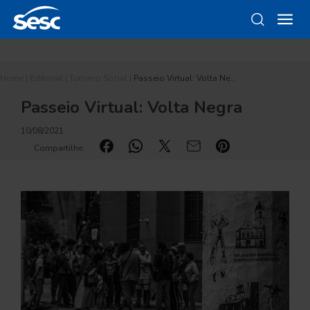
Home
|
Editorial
|
Turismo Social
|
Passeio Virtual: Volta Ne…
Passeio Virtual: Volta Negra
10/08/2021
Compartilhe: