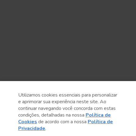
Utilizamos cookies essenciais para personalizar
e aprimorar sua experiência neste site. Ao
continuar navegando você concorda com estas
Anterior
Próximo post
condições, detalhadas na nossa
Política de
Cookies
de acordo com a nossa
Política de
Privacidade
.