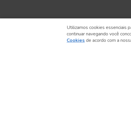
Utilizamos cookies essenciais p
continuar navegando você conc
Anterior
Cookies
de acordo com a nos
Serviço Social do Comércio
Administração Regional no Estado de São Paulo
Sesc São Paulo por aí: