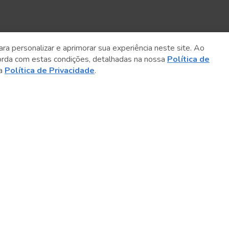
ara personalizar e aprimorar sua experiência neste site. Ao
orda com estas condições, detalhadas na nossa
Política de
sa
Política de Privacidade
.
Sobre o Sesc
Central de Relacionamento
Transparência
Código de Conduta e Ética
Política de Privacidade