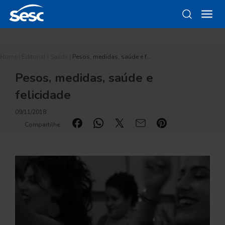
Home
|
Editorial
|
Saúde
|
Pesos, medidas, saúde e f…
Pesos, medidas, saúde e
felicidade
09/11/2018
Compartilhe: