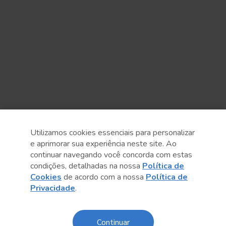
Utilizamos cookies essenciais para personalizar
e aprimorar sua experiência neste site. Ao
continuar navegando você concorda com estas
Anterior
Próximo post
condições, detalhadas na nossa
Política de
Cookies
de acordo com a nossa
Política de
Privacidade
.
Continuar