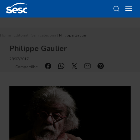
Home
|
Editorial
|
Sem categoria
|
Philippe Gaulier
Philippe Gaulier
28/07/2017
Compartilhe: