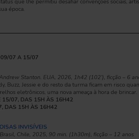
tatus que lhe permitiu desafiar convenções sociais, artís
ua época.
9/07 A 15/07
 Andrew Stanton. EUA, 2026, 1h42 (102’), ficção – 6 an
, Buzz, Jessie e do resto da turma ficam em risco qua
elhos eletrônicos, uma nova ameaça à hora de brincar.
 E 15/07, DAS 15H ÀS 16H42
7, DAS 15H ÀS 16H42
ISAS INVISÍVEIS
Brasil, Chile, 2025, 90 min. (1h30m), ficção – 12 anos