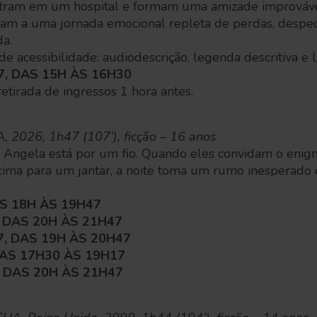
tram em um hospital e formam uma amizade improvável
vam a uma jornada emocional repleta de perdas, despe
da.
e acessibilidade: audiodescrição, legenda descritiva e l
7, DAS 15H ÀS 16H30
retirada de ingressos 1 hora antes.
UA, 2026, 1h47 (107’), ficção – 16 anos
 Angela está por um fio. Quando eles convidam o enigm
 cima para um jantar, a noite toma um rumo inesperado
AS 18H ÀS 19H47
, DAS 20H ÀS 21H47
7, DAS 19H ÀS 20H47
 DAS 17H30 ÀS 19H17
, DAS 20H ÀS 21H47