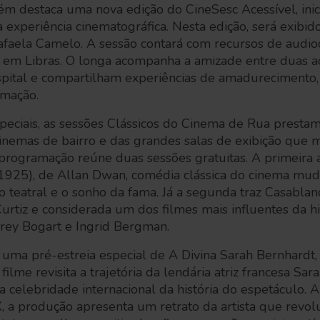
 destaca uma nova edição do CineSesc Acessível, inici
 experiência cinematográfica. Nesta edição, será exibi
 Rafaela Camelo. A sessão contará com recursos de audio
ão em Libras. O longa acompanha a amizade entre duas 
ital e compartilham experiências de amadurecimento,
rmação.
especiais, as sessões Clássicos do Cinema de Rua pres
cinemas de bairro e das grandes salas de exibição que m
 programação reúne duas sessões gratuitas. A primeira 
925), de Allan Dwan, comédia clássica do cinema mudo
o teatral e o sonho da fama. Já a segunda traz Casabla
Curtiz e considerada um dos filmes mais influentes da hi
ey Bogart e Ingrid Bergman.
 uma pré-estreia especial de A Divina Sarah Bernhardt, 
ilme revisita a trajetória da lendária atriz francesa Sar
a celebridade internacional da história do espetáculo. 
X, a produção apresenta um retrato da artista que revol