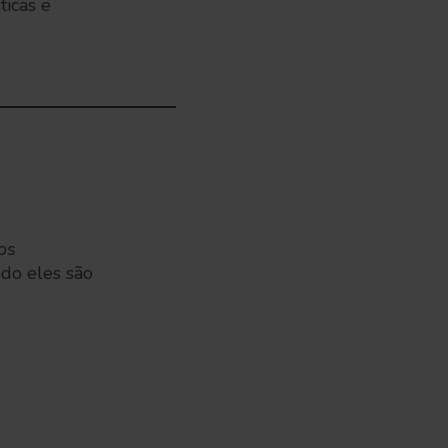
ticas e
os
ndo eles são