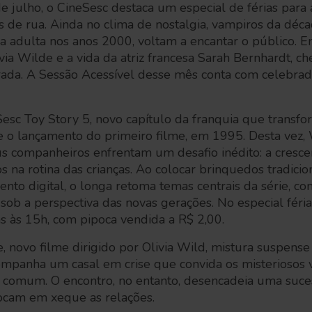
de julho, o CineSesc destaca um especial de férias para 
as de rua. Ainda no clima de nostalgia, vampiros da dé
a adulta nos anos 2000, voltam a encantar o público. Ent
ivia Wilde e a vida da atriz francesa Sarah Bernhardt, 
da. A Sessão Acessível desse mês conta com celebrado
Sesc Toy Story 5, novo capítulo da franquia que transf
o lançamento do primeiro filme, em 1995. Desta vez,
eus companheiros enfrentam um desafio inédito: a cresc
os na rotina das crianças. Ao colocar brinquedos tradicio
nto digital, o longa retoma temas centrais da série, c
sob a perspectiva das novas gerações. No especial férias
s às 15h, com pipoca vendida a R$ 2,00.
e, novo filme dirigido por Olivia Wild, mistura suspens
ompanha um casal em crise que convida os misteriosos 
 comum. O encontro, no entanto, desencadeia uma suce
locam em xeque as relações.