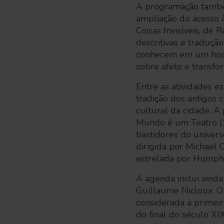
A programação também
ampliação do acesso à
Coisas Invisíveis, de
descritivas e traduç
conhecem em um hosp
sobre afeto e transfo
Entre as atividades 
tradição dos antigos 
cultural da cidade. A
Mundo é um Teatro (1
bastidores do univers
dirigida por Michael 
estrelada por Humphr
A agenda inclui ainda
Guillaume Nicloux. O f
considerada a primeir
do final do século XI