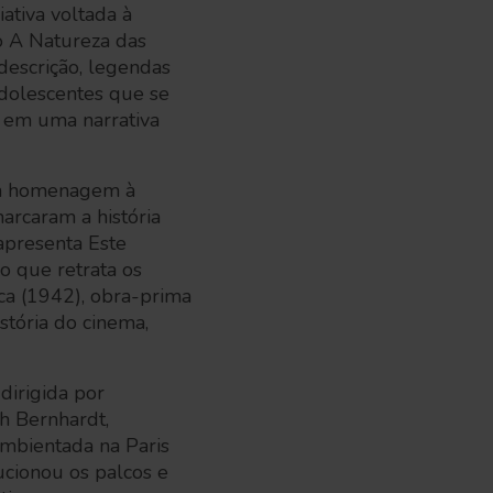
ativa voltada à
do A Natureza das
descrição, legendas
adolescentes que se
 em uma narrativa
tam homenagem à
arcaram a história
apresenta Este
 que retrata os
nca (1942), obra-prima
stória do cinema,
dirigida por
ah Bernhardt,
Ambientada na Paris
ucionou os palcos e