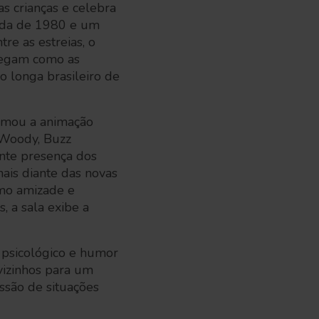
as crianças e celebra
cada de 1980 e um
re as estreias, o
chegam como as
 longa brasileiro de
ormou a animação
 Woody, Buzz
ente presença dos
nais diante das novas
omo amizade e
, a sala exibe a
e psicológico e humor
vizinhos para um
ssão de situações