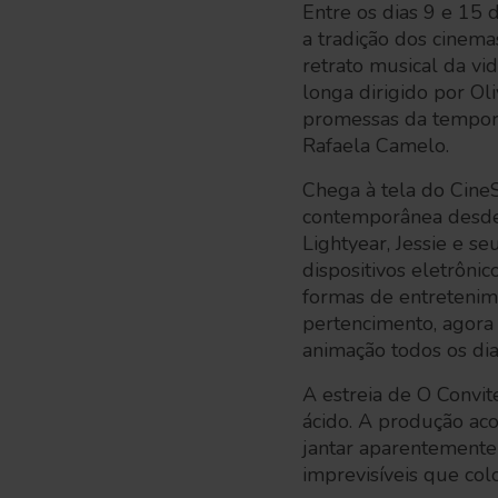
Entre os dias 9 e 15 
a tradição dos cinem
retrato musical da vid
longa dirigido por Ol
promessas da tempora
Rafaela Camelo.
Chega à tela do Cine
contemporânea desde 
Lightyear, Jessie e s
dispositivos eletrônic
formas de entretenime
pertencimento, agora 
animação todos os dia
A estreia de O Convit
ácido. A produção ac
jantar aparentemente
imprevisíveis que co