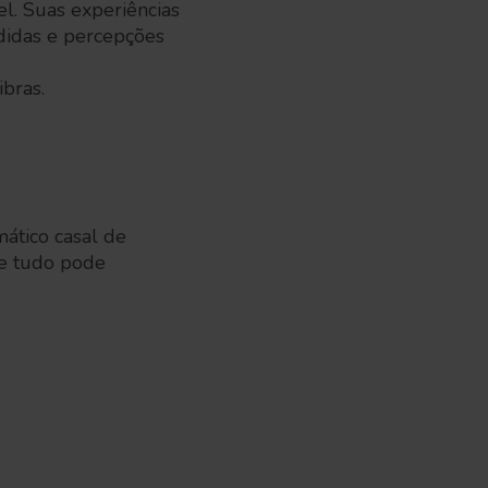
. Suas experiências
didas e percepções
ibras.
ático casal de
 e tudo pode