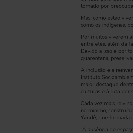
tomado por preocupaçõ
Mas, como estão vive
como os indígenas, p
Por muitos viverem a
entre eles, além da f
Devido a isso e por 
quarentena, preserva
A inclusão e a reinve
Instituto Socioambie
maior destaque dentro
culturas e à luta por s
Cada vez mais reivin
no mínimo, construíd
Yandê
, que formada p
“A ausência de espaço