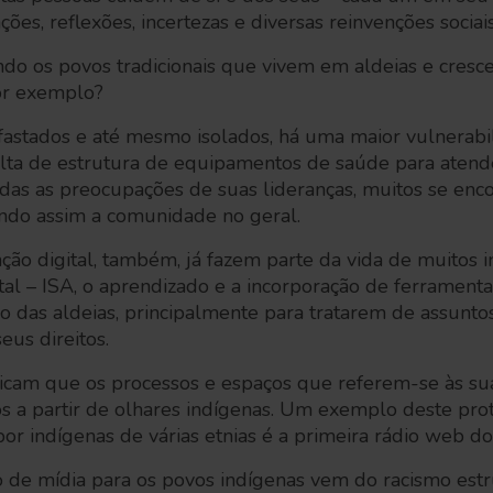
es, reflexões, incertezas e diversas reinvenções sociais
ndo os povos tradicionais que vivem em aldeias e cre
or exemplo?
fastados e até mesmo isolados, há uma maior vulnerabi
alta de estrutura de equipamentos de saúde para atende
todas as preocupações de suas lideranças, muitos se en
ndo assim a comunidade no geral.
nção digital, também, já fazem parte da vida de muitos
ntal – ISA, o aprendizado e a incorporação de ferrame
 das aldeias, principalmente para tratarem de assuntos
eus direitos.
dicam que os processos e espaços que referem-se às sua
os a partir de olhares indígenas. Um exemplo deste pr
or indígenas de várias etnias é a primeira rádio web do 
 de mídia para os povos indígenas vem do racismo estru