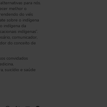
alternativas para nós.
ecer melhor o
prendendo do viés
ate sobre o indígena
o indígena da
acionais indígenas”.
sário, comunicador,
dor do conceito de
rsos convidados
edicina,
a, suicídio e saúde