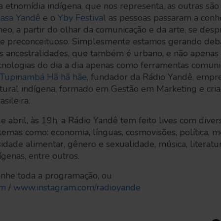
a etnomídia indígena, que nos representa, as outras são 
asa Yandê
e o
Yby Festival
as pessoas passaram a conh
o, a partir do olhar da comunicação e da arte, se des
ta e preconceituoso. Simplesmente estamos gerando deb
 ancestralidades, que também é urbano, e não apenas 
ecnologias do dia a dia apenas como ferramentas comunic
Tupinambá Hã hã hãe
, fundador da Rádio Yandê, empre
ltural indígena, formado em Gestão em Marketing e cria
sileira.
 abril, às 19h, a Rádio Yandê tem feito lives com dive
temas como: economia, línguas, cosmovisões, política, m
sidade alimentar, gênero e sexualidade, música, literatur
genas, entre outros.
he toda a programação, ou
om
/
www.instagram.com/radioyande