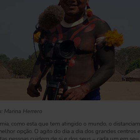
o: Marina Herrero
a, como esta que tem atingido o mundo, o distanciame
hor opção. O agito do dia a dia dos grandes centros e
tas pessoas cuidem de si e dos seus – cada um em seu 