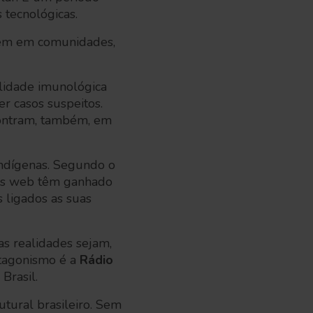
 tecnológicas.
scem em comunidades,
lidade imunológica
r casos suspeitos.
contram, também, em
 indígenas. Segundo o
ntas web têm ganhado
 ligados as suas
s realidades sejam,
otagonismo é a
Rádio
Brasil.
tural brasileiro. Sem