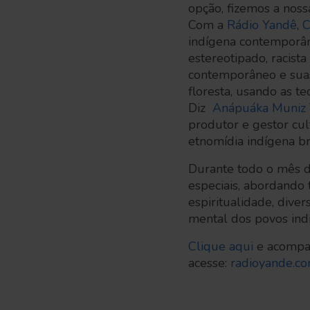
opção, fizemos a noss
Com a
Rádio Yandê
,
C
indígena contemporâne
estereotipado, racis
contemporâneo e suas
floresta, usando as t
Diz
Anápuáka Muniz 
produtor e gestor cu
etnomídia indígena bra
Durante todo o mês de
especiais, abordando 
espiritualidade, diver
mental dos povos indí
Clique aqui
e acompan
acesse:
radioyande.c