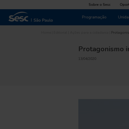
Sobre o Sesc
Opor
Programação
Unida
Home
|
Editorial
|
Ações para a cidadania
|
Protagoni
Protagonismo 
13/04/2020