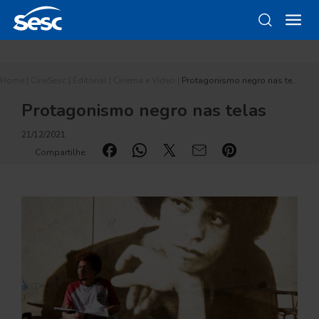
Home
|
CineSesc
|
Editorial
|
Cinema e Vídeo
|
Protagonismo negro nas te…
Protagonismo negro nas telas
21/12/2021
Compartilhe: