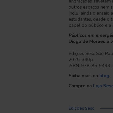
engraçadas, revelam
outros espaços nem se
inclui ainda o ensaio a
estudantes, desde o t
papel do público e a 
Públicos em emergênc
Diogo de Moraes Sil
Edições Sesc São Pau
2025, 340p.
ISBN: 978-85-9493
Saiba mais no
blog
.
Compre na
Loja
Ses
Edições Sesc