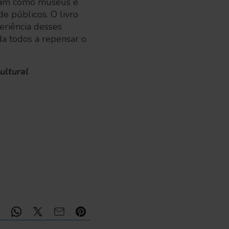
tram como museus e
e públicos. O livro
eriência desses
da todos a repensar o
ultural