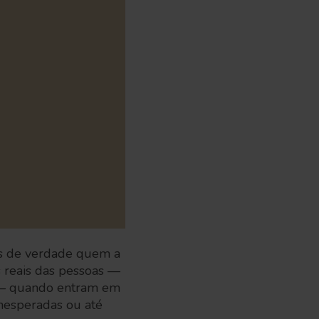
os de verdade quem a
es reais das pessoas —
s — quando entram em
inesperadas ou até