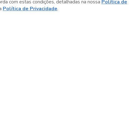
orda com estas condições, detalhadas na nossa
Política de
sa
Política de Privacidade
.
Conteúdo relacionado
Para entender (quase) tudo sobre a
biodiversidade