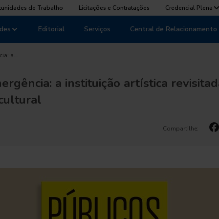
tunidades de Trabalho
Licitações e Contratações
Credencial Plena
des
Editorial
Serviços
Central de Relacionamento
ia: a…
gência: a instituição artística revisita
cultural
Compartilhe: