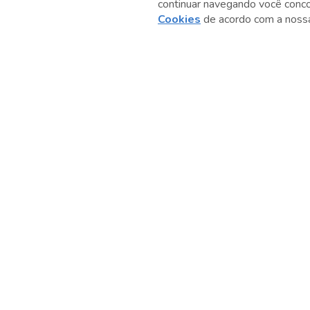
continuar navegando você conc
Anterior
Cookies
de acordo com a nos
Darlene J. Sadlier