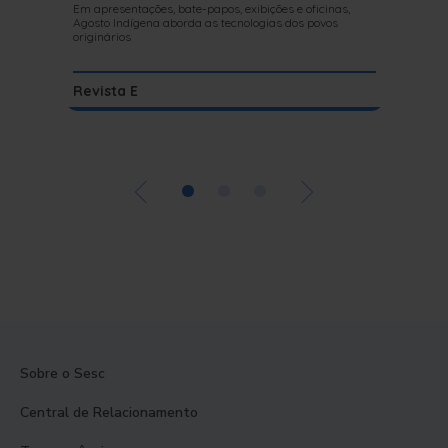
Em apresentações, bate-papos, exibições e oficinas,
Agosto Indígena aborda as tecnologias dos povos
Aos 90 an
originários
escrever l
Revista E
Literat
•
•
•
Sobre o Sesc
Central de Relacionamento