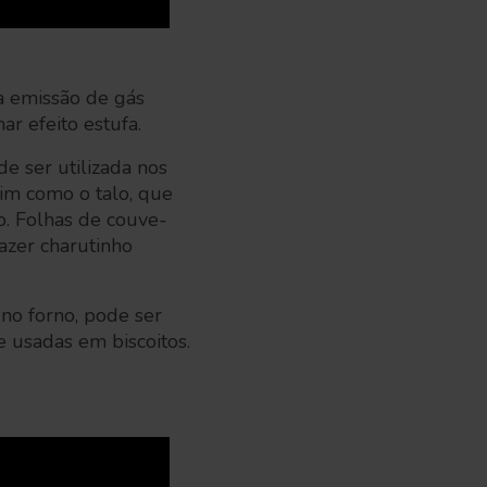
a emissão de gás
r efeito estufa.
e ser utilizada nos
sim como o talo, que
o. Folhas de couve-
azer charutinho
no forno, pode ser
 usadas em biscoitos.