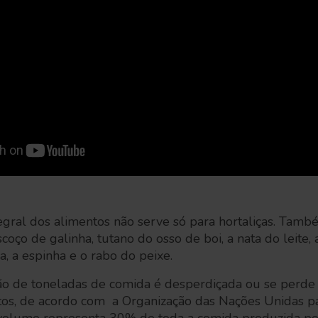
egral dos alimentos não serve só para hortaliças. Tam
coço de galinha, tutano do osso de boi, a nata do leite,
a, a espinha e o rabo do peixe.
ão de toneladas de comida é desperdiçada ou se perde 
tos, de acordo com a Organização das Nações Unidas pa