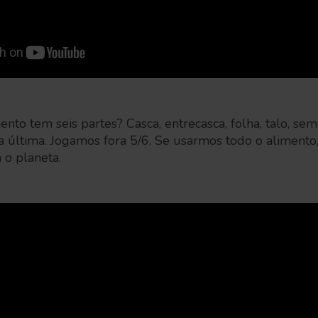
ento tem seis partes? Casca, entrecasca, folha, talo, se
 última. Jogamos fora 5/6. Se usarmos todo o alimento
 o planeta.