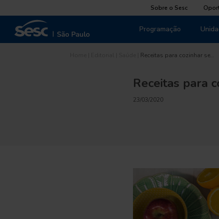
Sobre o Sesc
Opor
Programação
Unida
Home
|
Editorial
|
Saúde
|
Receitas para cozinhar se…
Receitas para 
23/03/2020