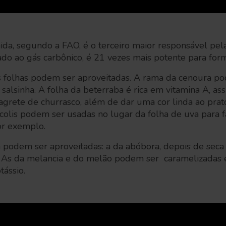
ida, segundo a FAO, é o terceiro maior responsável pel
o ao gás carbônico, é 21 vezes mais potente para forma
 folhas podem ser aproveitadas. A rama da cenoura pod
alsinha. A folha da beterraba é rica em vitamina A, as
nagrete de churrasco, além de dar uma cor linda ao prat
ócolis podem ser usadas no lugar da folha de uva para f
or exemplo.
odem ser aproveitadas: a da abóbora, depois de seca 
. As da melancia e do melão podem ser caramelizadas e
tássio.