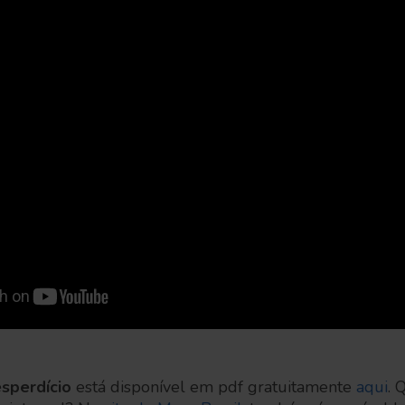
sperdício
está disponível em pdf gratuitamente
aqui
. 