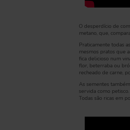
O desperdício de com
metano, que, comparad
Praticamente todas as
mesmos pratos que a s
fica delicioso num vi
flor, beterraba ou br
recheado de carne, p
As sementes também p
servida como petisco
Todas são ricas em po