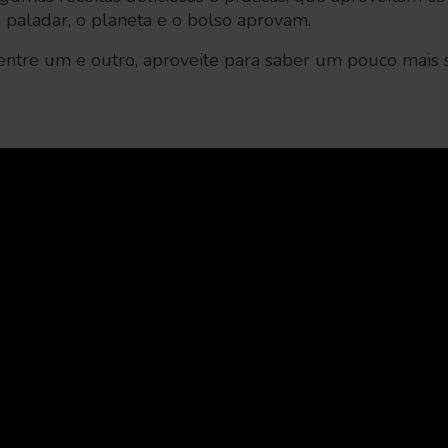
o paladar, o planeta e o bolso aprovam.
 entre um e outro, aproveite para saber um pouco mais