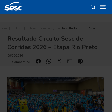
Home
|
Rio Preto
|
Editorial
|
Sem categoria
|
Resultado Circuito Sesc d…
Resultado Circuito Sesc de
Corridas 2026 – Etapa Rio Preto
09/06/2026
Compartilhe: