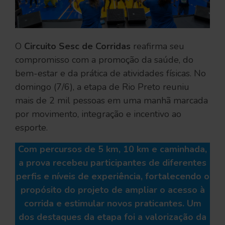
O
Circuito Sesc de Corridas
reafirma seu
compromisso com a promoção da saúde, do
bem-estar e da prática de atividades físicas. No
domingo (7/6), a etapa de Rio Preto reuniu
mais de 2 mil pessoas em uma manhã marcada
por movimento, integração e incentivo ao
esporte.
Com percursos de 5 km, 10 km e caminhada,
a prova recebeu participantes de diferentes
perfis e níveis de experiência, fortalecendo o
propósito do projeto de ampliar o acesso à
corrida e estimular novos praticantes. Um
dos destaques da etapa foi a valorização da