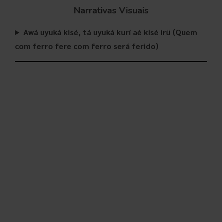
Narrativas Visuais
Awá uyuká kisé, tá uyuká kurí aé kisé irü (Quem
com ferro fere com ferro será ferido)