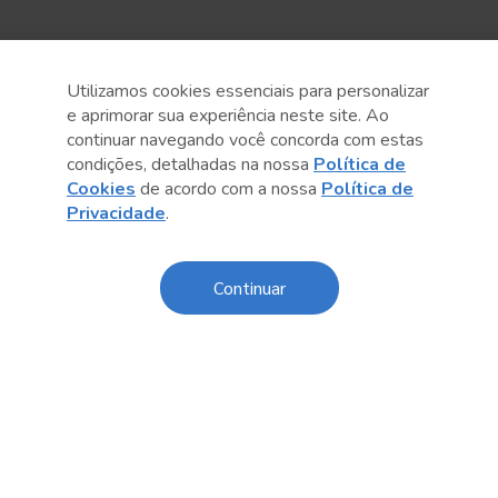
Utilizamos cookies essenciais para personalizar
e aprimorar sua experiência neste site. Ao
continuar navegando você concorda com estas
condições, detalhadas na nossa
Política de
Cookies
de acordo com a nossa
Política de
Privacidade
.
Anterior
Próximo post
Continuar
Sobre o Sesc
Central de Relacionamento
Transparência
Código de Conduta e Ética