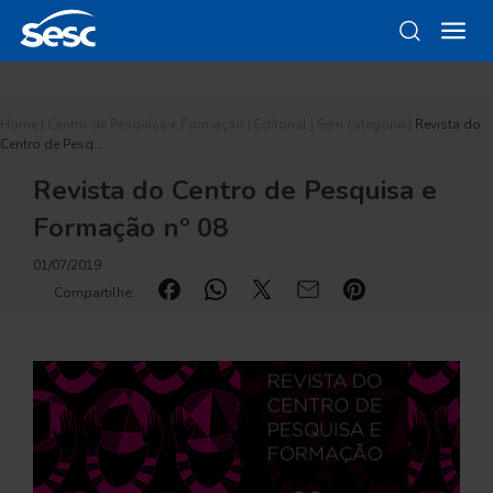
Home
|
Centro de Pesquisa e Formação
|
Editorial
|
Sem categoria
|
Revista do
Centro de Pesq…
Revista do Centro de Pesquisa e
Formação nº 08
01/07/2019
Compartilhe: