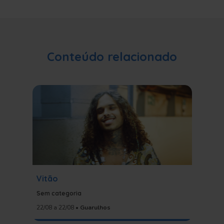
Conteúdo relacionado
Vitão
Cabeça
com pess
Sem categoria
Sem cat
22/08
a 22/08
•
Guarulhos
diversas 