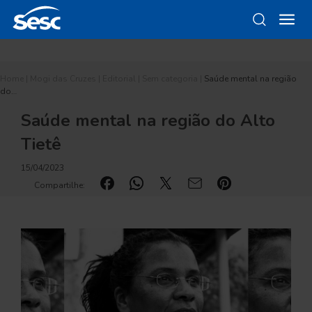
Home
|
Mogi das Cruzes
|
Editorial
|
Sem categoria
|
Saúde mental na região
do…
Saúde mental na região do Alto
Tietê
15/04/2023
Compartilhe: