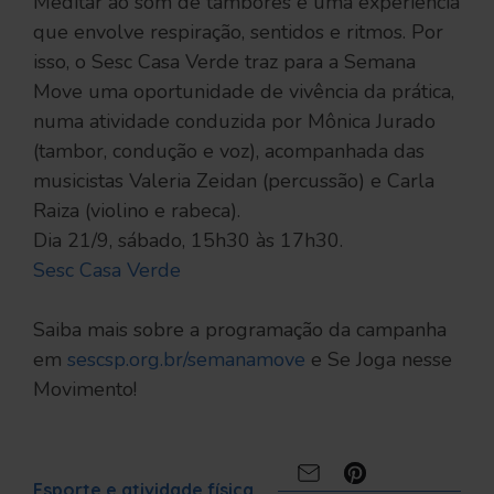
Meditar ao som de tambores é uma experiência
que envolve respiração, sentidos e ritmos. Por
isso, o Sesc Casa Verde traz para a Semana
Move uma oportunidade de vivência da prática,
numa atividade conduzida por Mônica Jurado
(tambor, condução e voz), acompanhada das
musicistas Valeria Zeidan (percussão) e Carla
Raiza (violino e rabeca).
Dia 21/9, sábado, 15h30 às 17h30.
Sesc Casa Verde
Saiba mais sobre a programação da campanha
em
sescsp.org.br/semanamove
e Se Joga nesse
Movimento!
Compartilhe:
Esporte e atividade física