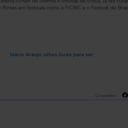
stra cursos de cinema e oficinas de crítica. Já fez cura
 filmes em festivais como o FICBIC e o Festival de Brasí
Inácio Araujo: olhos livres para ver
Compartilhe: