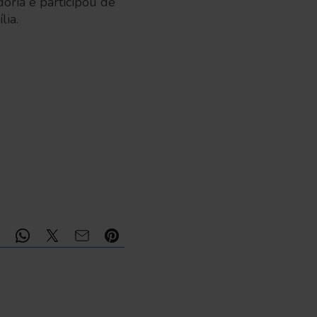
doria e participou de
lia.