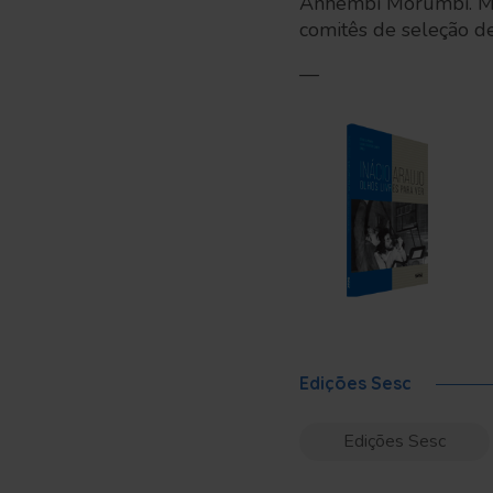
Anhembi Morumbi. Mini
comitês de seleção de
—
Edições Sesc
Edições Sesc