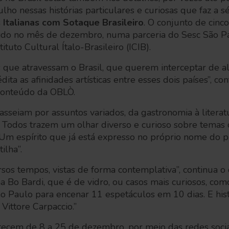
o nessas histórias particulares e curiosas que faz a s
s Italianas com Sotaque Brasileiro
. O conjunto de cin
itido no mês de dezembro, numa parceria do Sesc São P
tituto Cultural Ítalo-Brasileiro (ICIB).
nas que atravessam o Brasil, que querem interceptar de
édita as afinidades artísticas entre esses dois países”, co
e conteúdo da OBLÒ.
sseiam por assuntos variados, da gastronomia à literatu
 Todos trazem um olhar diverso e curioso sobre temas 
 Um espírito que já está expresso no próprio nome do 
tilha”.
ersos tempos, vistas de forma contemplativa”, continua 
na Bo Bardi, que é de vidro, ou casos mais curiosos, c
ão Paulo para encenar 11 espetáculos em 10 dias. E his
 Vittore Carpaccio.”
tecem de 8 a 25 de dezembro, por meio das redes socia