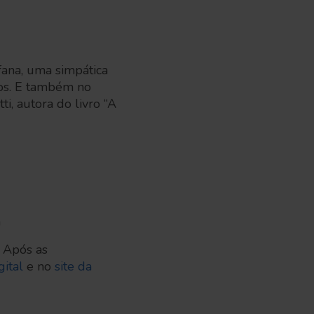
fana, uma simpática
inos. E também no
i, autora do livro “A
h
. Após as
ital
e no
site da