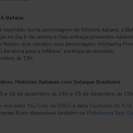
 A Befana
 inspirado numa personagem do folclore italiano, a Be
nças no dia 6 de janeiro e lhes entrega presentes natal
i Rodari, que retratou essa personagem. Michaella Pivett
Literatura para a Infância”, participa do episódio.
mbro, às 15h
ros, Histórias Italianas com Sotaque Brasileiro
15 e 18 de dezembro, às 19h, e 25 de dezembro, às 15
o vivo pelo
YouTube da OBLÒ
e pelo
Facebook do ICIB
gramas ficam disponíveis também na
Plataforma Sesc Dig