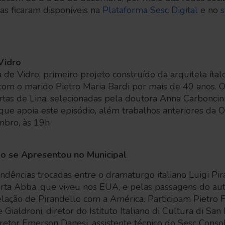
as ficaram disponíveis na
Plataforma Sesc Digital
e no
s
Vidro
de Vidro, primeiro projeto construído da arquiteta ítalo
 com o marido Pietro Maria Bardi por mais de 40 anos.
tas de Lina, selecionadas pela doutora Anna Carboncini,
que apoia este episódio, além trabalhos anteriores da 
bro, às 19h
o se Apresentou no Municipal
ndências trocadas entre o dramaturgo italiano Luigi Pi
Marta Abba, que viveu nos EUA, e pelas passagens do auto
elação de Pirandello com a América. Participam Pietro F
 Gialdroni, diretor do Istituto Italiano di Cultura di San
iretor Emerson Danesi, assistente técnico do Sesc Conso