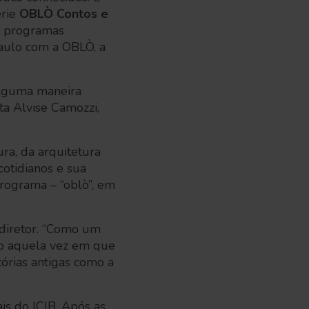
érie
OBLÒ Contos e
co programas
aulo com a OBLÒ, a
 alguma maneira
nta Alvise Camozzi,
ra, da arquitetura
cotidianos e sua
programa – “oblò”, em
o diretor. “Como um
omo aquela vez em que
tórias antigas como a
is do ICIB. Após as