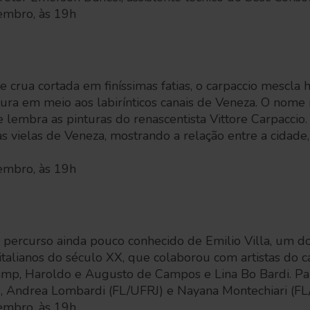
mbro, às 19h
 crua cortada em finíssimas fatias, o carpaccio mescla h
tura em meio aos labirínticos canais de Veneza. O nome
lembra as pinturas do renascentista Vittore Carpaccio. 
 vielas de Veneza, mostrando a relação entre a cidade,
mbro, às 19h
o percurso ainda pouco conhecido de Emilio Villa, um d
s italianos do século XX, que colaborou com artistas do 
mp, Haroldo e Augusto de Campos e Lina Bo Bardi. Pa
, Andrea Lombardi (FL/UFRJ) e Nayana Montechiari (FL
mbro, às 19h