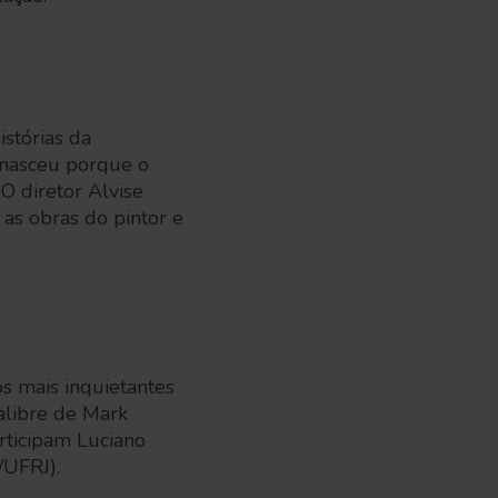
istórias da
 nasceu porque o
O diretor Alvise
 as obras do pintor e
os mais inquietantes
calibre de Mark
rticipam Luciano
/UFRJ).