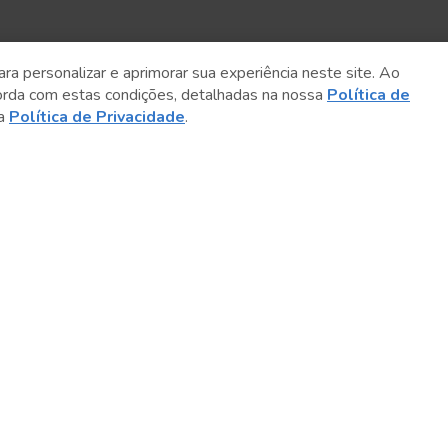
ara personalizar e aprimorar sua experiência neste site. Ao
orda com estas condições, detalhadas na nossa
Política de
sa
Política de Privacidade
.
Sobre o Sesc
Central de Relacionamento
Transparência
Código de Conduta e Ética
Política de Privacidade
Política de Cookies