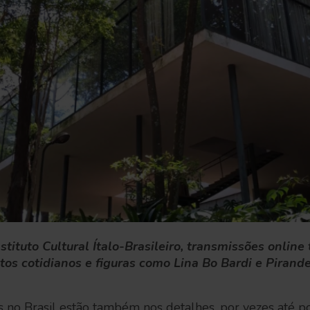
stituto Cultural Ítalo-Brasileiro, transmissões online
tos cotidianos e figuras como Lina Bo Bardi e Pirande
nas no Brasil estão também nos detalhes, por vezes até 