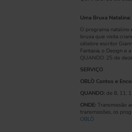
Uma Bruxa Natalina:
O programa natalino é
bruxa que visita cria
célebre escritor Giann
Fantasia, o Design e a 
QUANDO: 25 de deze
SERVIÇO
OBLÒ Contos e Encont
QUANDO:
de 8, 11, 
ONDE:
Transmissão a
transmissões, os pro
OBLÒ