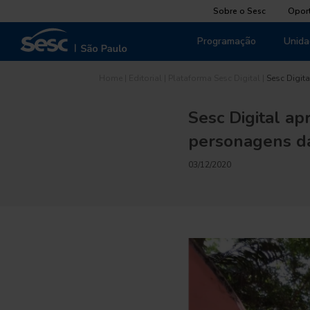
Sobre o Sesc
Opor
Programação
Unida
Home
|
Editorial
|
Plataforma Sesc Digital
|
Sesc Digit
Sesc Digital a
personagens da 
03/12/2020