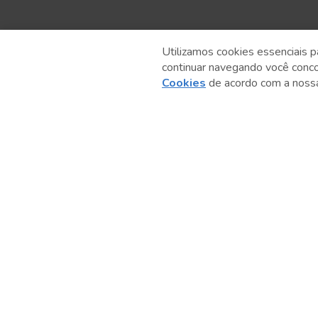
Utilizamos cookies essenciais p
continuar navegando você conc
Anterior
Cookies
de acordo com a nos
Serviço Social do Comércio
Administração Regional no Estado de São Paulo
Sesc São Paulo por aí: