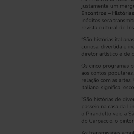
justamente um mergulh
Encontros – História
inéditos será transm
revista cultural do Ins
“São histórias italia
curiosa, divertida e in
diretor artístico e d
Os cinco programas pa
aos contos populares.
relação com as artes.
italiano, significa “esco
“São histórias de div
passeio na casa da Li
o Pirandello veio a S
do Carpaccio, o pintor
As transmissões acon