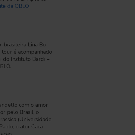
ite da OBLÒ
.
-brasileira Lina Bo
 O tour é acompanhado
 do Instituto Bardi –
OBLÒ.
randello com o amor
r pelo Brasil, o
rassica (Universidade
 Paolo, o ator Cacá
lação.