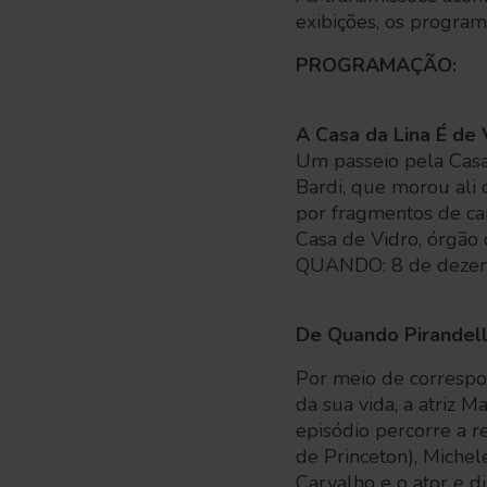
exibições, os program
PROGRAMAÇÃO:
A Casa da Lina É de 
Um passeio pela Casa 
Bardi, que morou ali
por fragmentos de car
Casa de Vidro, órgão 
QUANDO: 8 de dezem
De Quando Pirandell
Por meio de correspo
da sua vida, a atriz 
episódio percorre a r
de Princeton), Michele
Carvalho e o ator e d