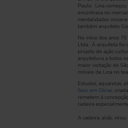
Paulo. Lina começou 
encontrava no mercado
mentalidades incoere
também arquiteto Gia
No início dos anos 7
Ltda. À arquiteta foi
projeto de ação cultur
arquitetura a todos o
maior visitação de Sã
móveis de Lina no teat
Estudos, aquarelas, 
Sesc em Obras,
criada
remetem à concepção 
cadeira especialment
A cadeira, aliás, viro