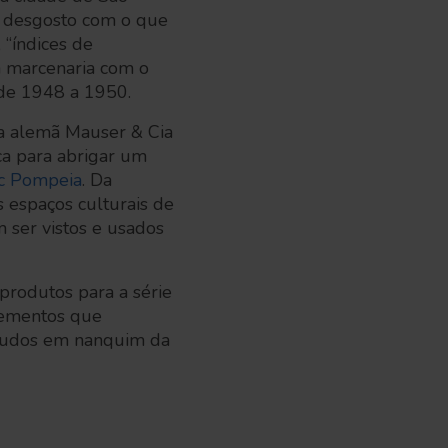
o desgosto com o que
 “índices de
a marcenaria com o
 de 1948 a 1950.
ma alemã Mauser & Cia
ica para abrigar um
c Pompeia
. Da
s espaços culturais de
m ser vistos e usados
 produtos para a série
elementos que
studos em nanquim da