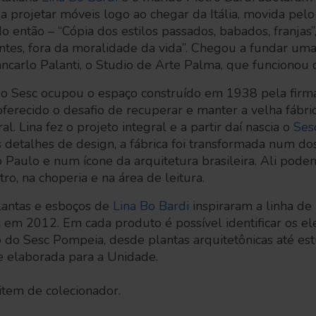
a projetar móveis logo ao chegar da Itália, movida pel
 então – “Cópia dos estilos passados, babados, franjas”,
ntes, fora da moralidade da vida”. Chegou a fundar um
ncarlo Palanti, o Studio de Arte Palma, que funcionou
0 o Sesc ocupou o espaço construído em 1938 pela fir
 oferecido o desafio de recuperar e manter a velha fábr
al. Lina fez o projeto integral e a partir daí nascia o
Ses
s detalhes de design, a fábrica foi transformada num do
o Paulo e num ícone da arquitetura brasileira. Ali pode
ro, na choperia e na área de leitura.
plantas e esboços de
Lina Bo Bardi
inspiraram a linha de
 em 2012. Em cada produto é possível identificar os 
do Sesc Pompeia, desde plantas arquitetônicas até e
e elaborada para a Unidade.
u item de colecionador.