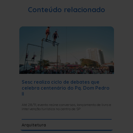
Conteúdo relacionado
Sesc realiza ciclo de debates que
A arte
celebra centenário do Pq. Dom Pedro
tema d
II
O Sesc Par
Vizinho, s
Até 28/11, evento reúne conversas, lançamento de livro e
realizam s
intervenção turística no centro de SP
Artes V
Arquitetura