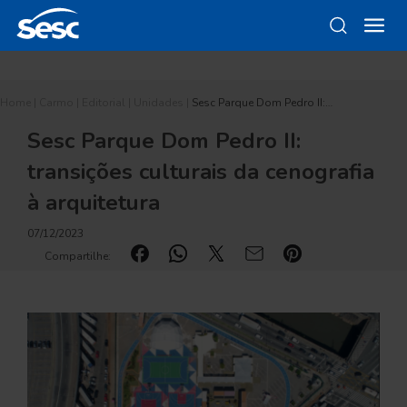
Home
|
Carmo
|
Editorial
|
Unidades
|
Sesc Parque Dom Pedro II:…
Sesc Parque Dom Pedro II:
transições culturais da cenografia
à arquitetura
07/12/2023
Compartilhe: