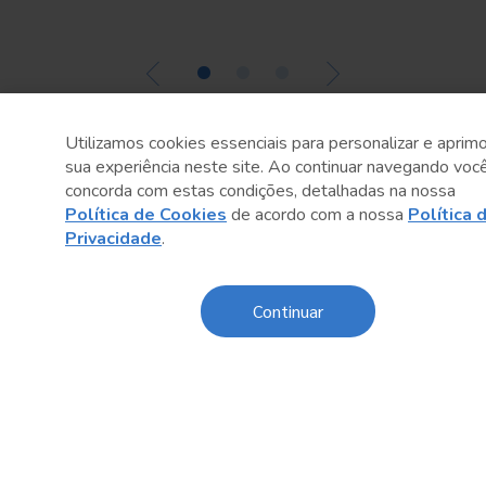
•
•
•
Utilizamos cookies essenciais para personalizar e aprimo
sua experiência neste site. Ao continuar navegando voc
concorda com estas condições, detalhadas na nossa
Política de Cookies
de acordo com a nossa
Política 
Privacidade
.
Sobre o Sesc
Continuar
Central de Relacionamento
Transparência
Código de Conduta e Ética
Política de Privacidade
Política de Cookies