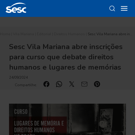
Home
|
Vila Mariana
|
Editorial
|
Direitos Humanos
|
Sesc Vila Mariana abre in…
Sesc Vila Mariana abre inscrições
para curso que debate direitos
humanos e lugares de memórias
24/09/2024
Compartilhe: