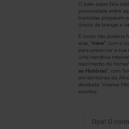
O bate-papo fala sobr
proximidade entre aqu
trancistas preparam os
únicos de tranças e v
E como não poderia fa
elas,
“Inine”
, com o c
para preservar a sua
uma narrativa inspira
nascimento do homem 
as Histórias”
, com Si
em territórios da Áfr
atividade “Ananse Nto
eventos.