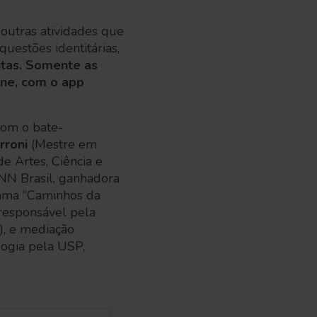
outras atividades que
uestões identitárias,
uitas. Somente as
ine, com o app
 com o bate-
rroni
(Mestre em
e Artes, Ciência e
NN Brasil, ganhadora
rama “Caminhos da
 responsável pela
), e mediação
ogia pela USP,