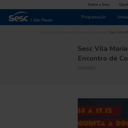
Sobre o Sesc
Opor
Programação
Unida
Home
|
Vila Mariana
|
Editorial
|
Literatura
|
Sesc Vila M
Sesc Vila Maria
Encontro de Co
13/12/2023