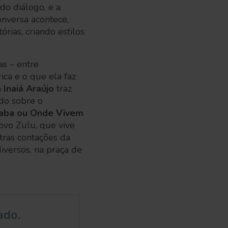
do diálogo, e a
onversa acontece,
rias, criando estilos
as – entre
ica e o que ela faz
a
Inaiá Araújo
traz
ndo sobre o
aba ou Onde Vivem
ovo Zulu, que vive
utras contações da
iversos, na praça de