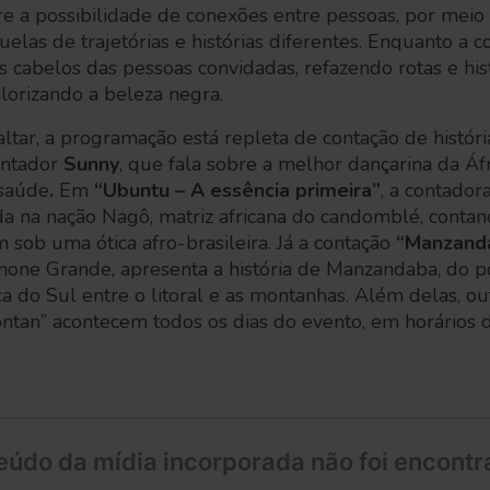
e a possibilidade de conexões entre pessoas, por meio 
elas de trajetórias e histórias diferentes. Enquanto a c
 cabelos das pessoas convidadas, refazendo rotas e histó
alorizando a beleza negra.
ltar, a programação está repleta de contação de históri
ontador
Sunny
, que fala sobre a melhor dançarina da Áfr
 saúde
.
Em
“Ubuntu – A essência primeira”
, a contador
da na nação Nagô, matriz africana do candomblé, conta
sob uma ótica afro-brasileira. Já a contação
“Manzand
mone Grande, apresenta a história de Manzandaba, do p
ica do Sul entre o litoral e as montanhas. Além delas, o
ntan” acontecem todos os dias do evento, em horários d