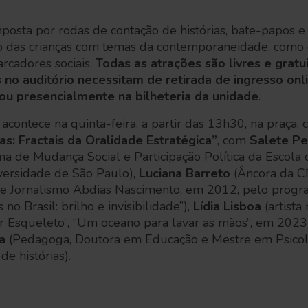
osta por rodas de contação de histórias, bate-papos e 
o das crianças com temas da contemporaneidade, como q
cadores sociais.
Todas as atrações são livres e grat
s no auditório necessitam de retirada de ingresso onl
ou presencialmente na bilheteria da unidade
.
acontece na quinta-feira, a partir das 13h30, na praça,
s: Fractais da Oralidade Estratégica”
, com
Salete Pe
a de Mudança Social e Participação Política da Escola d
ersidade de São Paulo),
Luciana Barreto
(Âncora da C
de Jornalismo Abdias Nascimento, em 2012, pelo prog
o Brasil: brilho e invisibilidade”),
Lídia Lisboa
(artista
r Esqueleto”, “Um oceano para lavar as mãos”, em 2023
a
(Pedagoga, Doutora em Educação e Mestre em Psicol
de histórias).