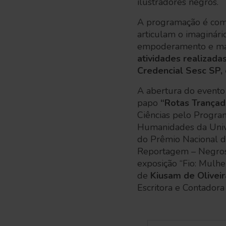
ilustradores negros.
A programação é comp
articulam o imaginári
empoderamento e mar
atividades realizada
Credencial Sesc SP, 
A abertura do evento 
papo
“Rotas Trançada
Ciências pelo Program
Humanidades da Univ
do Prêmio Nacional 
Reportagem – Negros n
exposição “Fio: Mulhe
de
Kiusam de Oliveir
Escritora e Contadora 