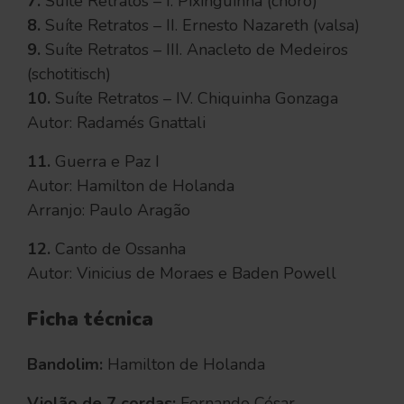
7.
Suíte Retratos – I. Pixinguinha (choro)
8.
Suíte Retratos – II. Ernesto Nazareth (valsa)
9.
Suíte Retratos – III. Anacleto de Medeiros
(schotitisch)
10.
Suíte Retratos – IV. Chiquinha Gonzaga
Autor: Radamés Gnattali
11.
Guerra e Paz I
Autor: Hamilton de Holanda
Arranjo: Paulo Aragão
12.
Canto de Ossanha
Autor: Vinicius de Moraes e Baden Powell
Ficha técnica
Bandolim:
Hamilton de Holanda
Violão de 7 cordas:
Fernando César