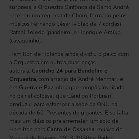
surpresa, a Orquestra Sinfônica de Santo André
recebeu um regional de Choro, formado pelos
músicos Fernando César (violão de 7 cordas),
Rafael Toledo (pandeiro) e Henrique Araújo
(cavaquinho).
Hamilton de Holanda ainda dividiu o palco com
a Orquestra em outras duas peças
autorais:
Capricho 24 para Bandolim e
Orquestra
, com arranjo de André Mehmari, e
em
Guerra e Paz
, obra que compôs inspirado
no painel colossal que Cândido Portinari
produziu para estampar a sede da ONU na
década de 60. Presentes de gigantes. E se falta
mais um clássico pra arrematar, um solo de
Hamilton para
Canto de Ossanha
, música de
Vinicius de Moraes (1913-1980) e Baden