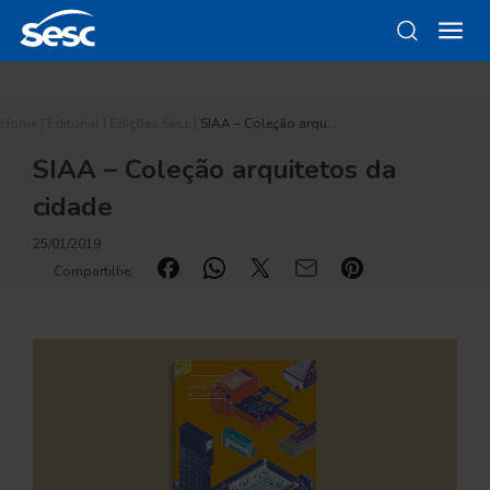
Home
|
Editorial
|
Edições Sesc
|
SIAA – Coleção arqu…
SIAA – Coleção arquitetos da
cidade
25/01/2019
Compartilhe: