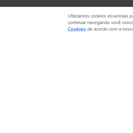
Utilizamos cookies essenciais p
continuar navegando você conc
Anterior
Cookies
de acordo com a nos
Serviço Social do Comércio
Administração Regional no Estado de São Paulo
Sesc São Paulo por aí: