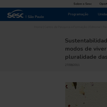
Sobre o Sesc
Opor
Programação
Unida
Home
|
Centro de Pesquisa e Formação
|
Editorial
|
Re
Sustentabilidad
modos de viver
pluralidade da
27/08/2011