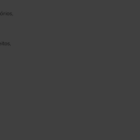
órios,
itos,