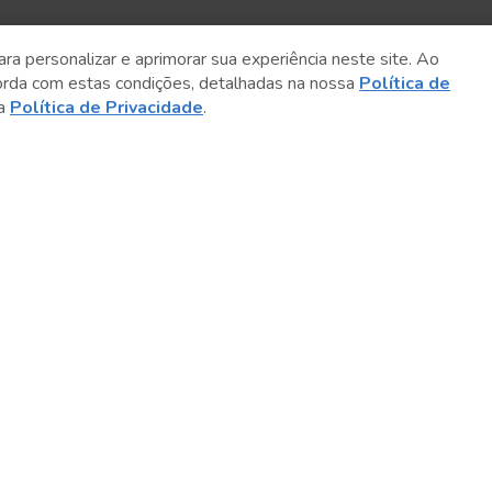
ara personalizar e aprimorar sua experiência neste site. Ao
orda com estas condições, detalhadas na nossa
Política de
sa
Política de Privacidade
.
Sobre o Sesc
Central de Relacionamento
Transparência
Código de Conduta e Ética
Política de Privacidade
Política de Cookies