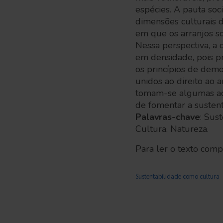
espécies. A pauta so
dimensões culturais d
em que os arranjos s
Nessa perspectiva, a 
em densidade, pois pr
os princípios de demo
unidos ao direito ao 
tomam-se algumas açõ
de fomentar a sustent
Palavras-chave
: Sus
Cultura. Natureza.
Para ler o texto compl
Sustentabilidade como cultura