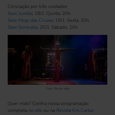
Circulação por três unidades
Sesc Junidaí
, 18/1. Quinta, 20h.
Sesc Mogi das Cruzes
, 19/1. Sexta, 20h.
Sesc Sorocaba
, 20/1. Sábado, 20h.
Foto: Rai do Vale
Quer mais? Confira nossa programação
completa
no site
ou na
Revista Em Cartaz