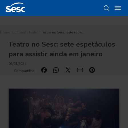
Home
|
Editorial
|
Teatro
|
Teatro no Sesc: sete espe…
Teatro no Sesc: sete espetáculos
para assistir ainda em janeiro
03/01/2024
Compartilhe: